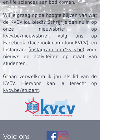
en life sciences aan bod komen.
Wil je graag op de hoogte blijven van wat
de KVCV jou biedt? Schrijf je dan nu in op
onze nieuwsbrief, op
kvcv.be/nieuwsbrief
. Volg ons op
Facebook (
facebook.com/JongKVCV
) en
Instagram (
instagram.com/kvcv.be
) voor
nieuws en activiteiten op maat van
studenten.
Graag verwelkom ik jou als lid van de
KVCV. Hiervoor kan je terecht op
kvcv.be/student
.
Volg ons