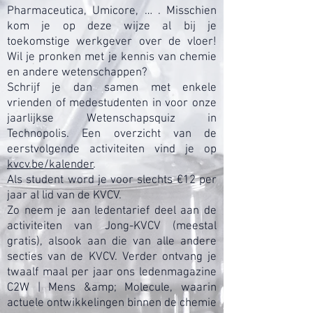
Pharmaceutica, Umicore, … . Misschien
kom je op deze wijze al bij je
toekomstige werkgever over de vloer!
Wil je pronken met je kennis van chemie
en andere wetenschappen?
Schrijf je dan samen met enkele
vrienden of medestudenten in voor onze
jaarlijkse Wetenschapsquiz in
Technopolis. Een overzicht van de
eerstvolgende activiteiten vind je op
kvcv.be/kalender
.
Als student word je voor slechts €12 per
jaar al lid van de KVCV.
Zo neem je aan ledentarief deel aan de
activiteiten van Jong-KVCV (meestal
gratis), alsook aan die van alle andere
secties van de KVCV. Verder ontvang je
twaalf maal per jaar ons ledenmagazine
C2W | Mens &amp; Molecule, waarin
actuele ontwikkelingen binnen de chemie