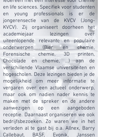
iedereen met een interesse voor chemie
en life sciences. Specifiek voor studenten
en young professionals is er de
jongerensectie van de KVCV (Jong-
KVCV). Zij organiseert doorheen het
academiejaar lezingen over
uiteenlopende relevante en populaire
onderwerpen (Bier en chemie,
Forensische chemie, 3D printen,
Chocolade en chemie, …) aan de
verschillende Vlaamse universiteiten en
hogescholen. Deze lezingen bieden je de
mogelijkheid om meer informatie te
vergaren over een actueel onderwerp,
maar ook om nadien nader kennis te
maken met de spreker en de andere
aanwezigen op een aangeboden
receptie. Daarnaast organiseren we ook
bedrijfsbezoeken. Zo waren we in het
verleden al te gast bij o.a. Allnex, Barry
Callebaut, BASF, Evonik, Janssen