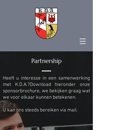
Partnership
Heeft u interesse in een samenwerking
met K.D.A.?Download hieronder onze
sponsorbrochure, we bekijken graag wat
we voor elkaar kunnen betekenen.
U kan ons steeds bereiken via
mail
.