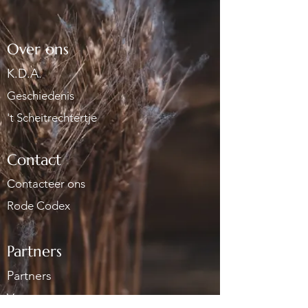
Over ons
K.D.A.
Geschiedenis
't Scheitrechtertje
Contact
Contacteer ons
Rode Codex
Partners
Partners
Vacatures