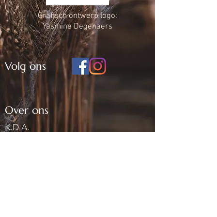
Grafisch ontwerp logo:
Yasmine Degenaers
Volg ons
Over ons
K.D.A.
Geschiedenis
't Scheitrechtertje
Contact
Contacteer ons