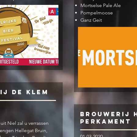
Mortselse Pale Ale
Pompelmoose
Ganz Geit
ij De Klem
Brouwerij 
Perkament
it Niel zal u verrassen
rengen Hellegat Bruin,
01-03-2020