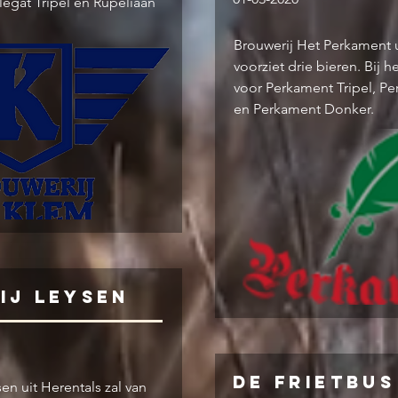
legat Tripel en Rupeliaan
Brouwerij Het Perkament u
voorziet drie bieren. Bij h
voor Perkament Tripel, P
en Perkament Donker.
ij Leysen
De Frietbus
en uit Herentals zal van