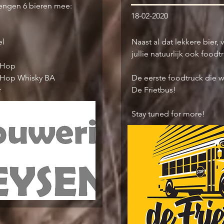
 brengen 6 bieren mee:
18-02-2020
el
Naast al dat lekkere bier,
jullie natuurlijk ook foodt
 Hop
 Hop Whisky BA
De eerste foodtruck die 
r
De Frietbus!
Stay tuned for more!