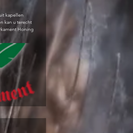
it kapellen
en kan u terecht
erkament Honing