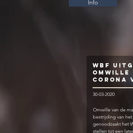
Info
WBF uit
omwille
corona 
30-03-2020
Omwille van de ma
bestrijding van het
genoodzaakt het Wilr
stellen tot een lat