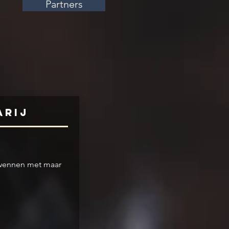
Partners
arij
erwennen met maar