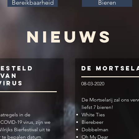
Bereikbaarheid
Bieren
Nieuws
gesteld
De Mortsel
 van
virus
08-03-2020
De Mortselarij zal ons v
liefst 7 bieren!
atregels in de
White Ties
 COVID-19 virus, zijn we
Bierebeer
ijks Bierfestival uit te
Dobbelman
er te bepalen datum.
Oh My Dear